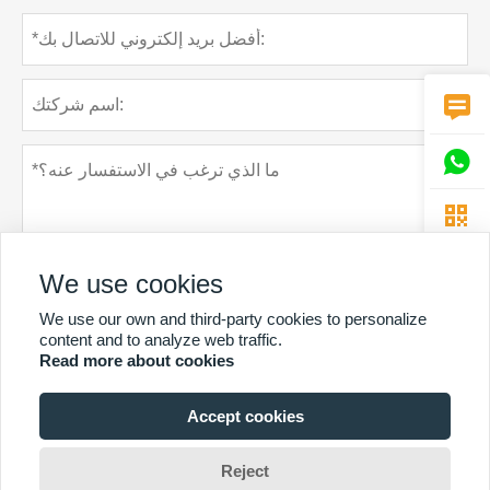



We use cookies
We use our own and third-party cookies to personalize
content and to analyze web traffic.
Read more about cookies
سياسة خاصة
تقدم
Accept cookies
المزيد من الخدمات
Reject