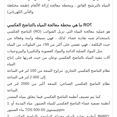
المياه بالترشيح الفائق ، ومحطة معالجة إزالة الألغام (طبقة مختلطة
والتأين الكهربائي).
ما هي محطة معالجة المياه بالتناضح العكسي RO؟
التناضح العكسي (RO) هو عملية معالجة المياه التي تزيل الشوائب
باستخدام شبه نفاذية
غشاء
. لذلك ، فهي بسيطة وآمنة وفعالة من
حيث التكلفة ، فهي تقضي على أكثر من 99٪ من الملوثات من المياه
مثل المواد الصلبة الذائبة والمواد العضوية والبكتيريا والبيروجينات.
آلات تنقية المياه بالتناضح العكسي نوعان من حيث قدرتها على إنتاج
المياه:
نظام التناضح العكسي التجاري: تتراوح السعة من 100 لتر في الساعة
إلى 2.000 لتر في الساعة.
نظام التناضح العكسي الصناعي: السعة أكبر من 2000 لتر في
الساعة.
كما يتم تصنيف أنظمة التناضح العكسي فيما يتعلق بمياه المصدر:
1. أنظمة تصفية غشاء التناضح العكسي للمياه الصنبور: مياه المدينة أو
ماء الصنبور TDS مستوى 50-500ppm.
2. أنظمة تحلية المياه معتدلة الملوحة بالتناضح العكسي BWRO: