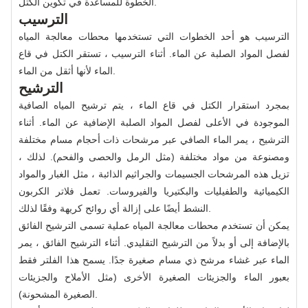
الخطوة للمساعدة في تكوين الكتل.
الترسيب
الترسيب هو أحد الخطوات التي تستخدمها محطات معالجة المياه
لفصل المواد الصلبة عن الماء. أثناء الترسيب ، تستقر الكتل في قاع
الماء لأنها أثقل من الماء.
الترشيح
بمجرد استقرار الكتل في قاع الماء ، يتم ترشيح المياه الصافية
الموجودة في الأعلى لفصل المواد الصلبة الإضافية عن الماء. أثناء
الترشيح ، يمر الماء الصافي عبر مرشحات ذات أحجام مسام مختلفة
ومصنوعة من مواد مختلفة (مثل الرمل والحصى والفحم). لذلك ،
تزيل هذه المرشحات الجسيمات والجراثيم الذائبة ، مثل الغبار والمواد
الكيميائية والطفيليات والبكتيريا والفيروسات. تعمل فلاتر الكربون
النشط أيضًا على إزالة أي روائح كريهة وفقًا لذلك.
يمكن أن تستخدم محطات معالجة المياه عملية تسمى الترشيح الفائق
بالإضافة إلى أو بدلاً من الترشيح التقليدي. أثناء الترشيح الفائق ، يمر
الماء عبر غشاء مرشح ذي مسام صغيرة جدًا. يسمح هذا الفلتر فقط
بعبور الماء والجزيئات الصغيرة الأخرى (مثل الأملاح والجزيئات
الصغيرة المشحونة).