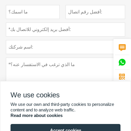



We use cookies
We use our own and third-party cookies to personalize
content and to analyze web traffic.
Read more about cookies
سياسة خاصة
تقدم
Accept cookies