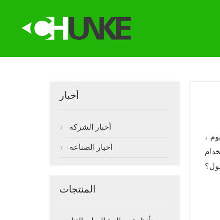
أخبار
أخبار الشركة

وم ،
اخبار الصناعة

خدام
ول؟
المنتجات