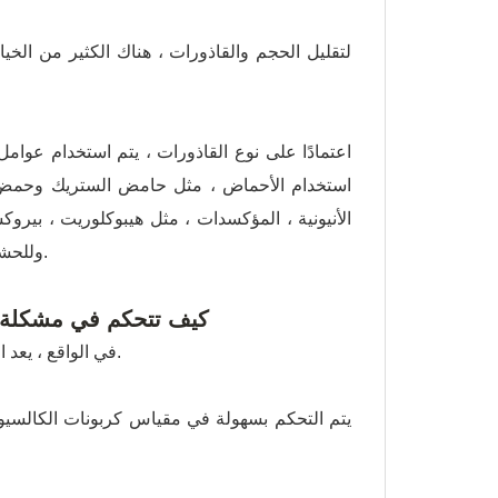
لتقليل الحجم والقاذورات ، هناك الكثير من الخي
اعتمادًا على نوع القاذورات ، يتم استخدام عوامل
استخدام الأحماض ، مثل حامض الستريك وحمض الأ
الأنيونية ، المؤكسدات ، مثل هيبوكلوريت ، بيروك
وللحشف الحيوي ، المطهرات ، مثل هيبوكلوريت ؛ يمكن استخدام المبيدات الحيوية.
كيف تتحكم في مشكلة ا
في الواقع ، يعد التحكم في الميزان معقدًا ولكن الإجراء المعين يعتمد على تكوين مياه التغذية.
يتم التحكم بسهولة في مقياس كربونات الكالسيوم