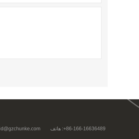
+86-166-16636489
هاتف :
id@gzchunke.com