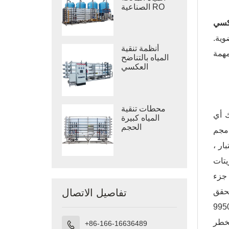
الصناعية RO
عضوية.
أنظمة تنقية
المياه بالتناضح
العكسي
الصناعي
محطات تنقية
ك أي
المياه كبيرة
الحجم
يم غشاءك. لكي يحدث تقشير كبريتات الكالسيوم ، يجب أن يكون مستوى الكالسيوم لدينا أعلى من 751 مجم
لاختبار ،
 كبريتات
السيوم. أو نفحص الآخرين ، هيدروكسيد الألومنيوم ، في تقرير الاختبار ، الألومنيوم 0.5 مجم / لتر ، وهو أعلى من 0.37 جزء
ا نتحقق
تفاصيل الاتصال
حتمال لتحجيم كبريتات سترونيوم ، فإن الكبريتات هي 9950mg / L ، وهي أعلى من 69 جزء في المليون ،
+86-166-16636489
