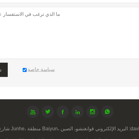
سياسة خاصة
ت






dav
البريد الإلكتروني :
رقم: 8، Suyuanzhuang، قرية Qinghu، شارع Junhe، منطقة Baiyun، قوانغتشو، الصين