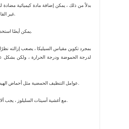
بدلاً من ذلك ، يمكن إضافة مادة كيميائية مضادة
غير القابل للذوبان وتحافظ على الملح في المحلول حتى عندما يتم تجاوز حد الذوبان.
يمكن أيضًا استخدام مضادات التكلس البوليمرية ، أحيانًا مع مادة مشتتة لتفتيت أي كتل تحدث.
بمجرد تكوين مقياس السيليكا ، يصعب إزالته نظرًا 
عوامل التنظيف الحمضية مثل أحماض الهيدروكلوريك أو الفوسفوريك أو الستريك تزيل بفعالية مركبات القشور الشائعة.
مع أغشية أسيتات السليلوز ، يجب ألا يقل الرقم الهيدروجيني للمحلول عن 2.0 وإلا سيحدث التحلل المائي للغشاء.