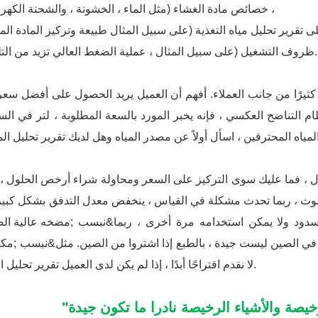
خصائص مادة الغشاء (مثل الماء ، الخشونة ، والشحنة الكهربائية) ،
لى تقرير تحليل مياه التغذية (على سبيل المثال طبيعة وتركيز المادة المل
ظروف التشغيل (على سبيل المثال ، عملية الضغط العالي تزيد من التلوث).
لة كثيرًا من جانب العملاء. أفهم أن العميل يريد الحصول على أفضل سع
م التناضح العكسي ، فإنه يخبر المورد بالسعة المطلوبة ، لتر في الس
اه المحترفين ، اسأل أولاً عن مصدر المياه وهل لديك تقرير تحليل الم
ؤال ، فما عليك سوى التركيز على السعر ومحاولة شراء أرخص الحلول ،
ا تلوث ، ربما تحدث مشكلة في القياس ، ينخفض ​​معدل التدفق بشكل كبي
دود ولا يمكن استخدامه مرة أخرى ، ربما&نبسب ;
مضخه عالية ال
ج في الصين ليست جيدة ، بالطبع إذا اشتروا من الصين. مثل&نبسب ;
مكت
لا نقدم اقتراحًا أبدًا ، إذا لم يكن لدى العميل تقرير تحليل المياه.