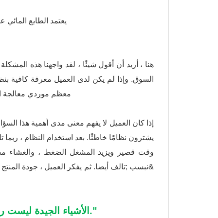
يعتمد الطابع المائي ع
هنا ، أريد أن أقول شيئًا ، لقد واجهنا هذه المشك
السوق. وإذا لم يكن لدى العميل معرفة كافية بنظا
معظم موردي معالجة المي
إذا كان العميل لا يفهم معنى مدى أهمية هذا الس
يشترون نظامًا خاطئًا. بعد استخدام النظام ، ربم
وقت قصير ويزيد المشغل الضغط ، والغشاء مس
&نبسب ;تالف أيضا. ثم يفكر العميل ، جودة المنت
"الأشياء الجيدة ليست رخيصة والأشياء الرخيصة نادرا ما تكون جيدة."