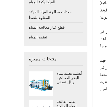
الميكانيكية للمياه
وثة)
معدات معالجة المياه الفولاذ
المقاوم للصدأ
قطع غيار معالجة المياه
ر في
تعقيم المياه
اعة.
ياه؟
منتجات مميزة
 فهم
ر في
أنظمة تحلية مياه
ضغط
البحر الصناعية
نزة
،
ريال عماني
نظم معالجة
المياه المالحة