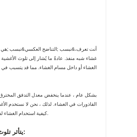
أنت تعرف،&نبسب ;
التناضح العكسي
&نبسب ;هي عم
غشاء شبه منفذ. عادةً ما يُشار إلى تلوث الأغشية
الغشاء أو داخل مسام الغشاء. مما قد يتسبب في
بشكل عام ، عندما ينخفض ​​معدل التدفق المخترق
القاذورات في الغشاء. لذلك ، نحن لا نستخدم ا
كيفية استخدام الغشاء لفترة أطول. لكن أولاً وقبل كل شيء ، عليك أن تفهم آلية القاذورات والقشور.
يتأثر تلوث الأغشية بثلاثة عوامل رئيسية: