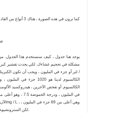
كما ترون في هذه الص
يوجد هنا جدول ، كيف سنستخدم هذا الجدول. من فض
لكن السترونشيوم هو 22 جزء في المليون فقط ، وهو أقل من 63 ، لذلك ليس لدينا هذا الخطر.