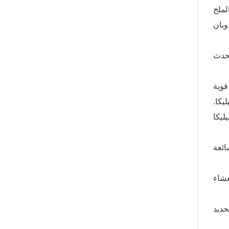
لملح
قوية
يون من السيليكا.