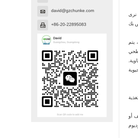
david@gzchunke.com

 نرى
+86-20-22895083

 يتم
سطحي
وية.
ف أو