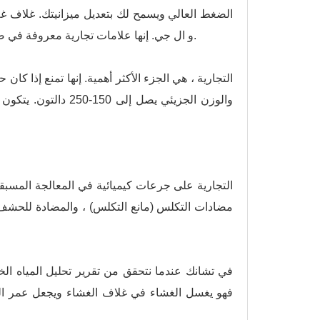
مشاريعنا داو فيلمتيك و توراي و فونتون و Hydranautics و ال جي. إنها علامات تجارية معروفة في صناعة معالجة المياه.
والوزن الجزيئي يصل إ
مضادات التكلس (مانع التكلس) ، والمضادة للحشف ، و
صناعة م
في تشانك عندما نتحقق من تقرير تحليل المياه ال