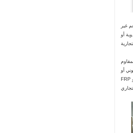
عم غير
وية أو
مقاوم
بوني أو
FRP أو PVC البلاستيك مبيت مرشح الخرطوشة أو مبيت مرشح الكيس. يوجد مرشح 1 ميكرومتر أو 5 ميكرومتر ص في مبيت