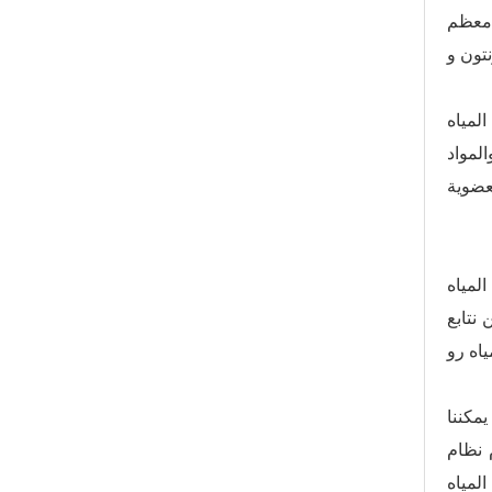
 4040 غشاء. نستخدم في معظم
أكبر من 0.001 ميكرومتر
والمواد
لجة اللاحقة ، مثل
نتابع
مكننا
 الغشاء ويجعل عمر الغشاء أطول. إنها تقنيات جديدة