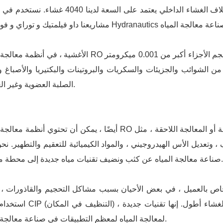
الضغط العالي ويسمح لك بتعديل ميزانيتك. غلاف غلاف الغشاء الداخلي يعتمد على السعة لدينا
الأغشية ، في أنظمة معالجة المياه RO التجارية ، هي الجزء الأكثر أهمية. إنها تمنع إذا كان حجم الأجزاء 
لى 150-250 دالتون. يتكون من الشوائب والجزيئات والسكريات والبروتينات والبكتيريا والأصباغ 
الصلبة العضوية وغير العضوية.
أيضًا ، يمكن أن تحتوي أنظمة معالجة المياه RO التجارية على جرعات كيميائية في المعالجة المسبقة أو المعا
تعديل الأس الهيدروجيني ، والمواد الكيميائية للتعقيم والتطهير. نحن 
عالجة المياه عن كثب ونضيف تقنيات مياه جديدة إلى محطة مياه رو.
خاص بالعميل ، في بعض الأحيان بسبب مشاكل التحجيم والقاذورات ، ي
استخدام نظام CIP (التنظيف في المكان) ، فهو يغسل الغشاء في غلاف
لمعالجة المياه لمعظم التطبيقات في صناعة معالجة المياه.