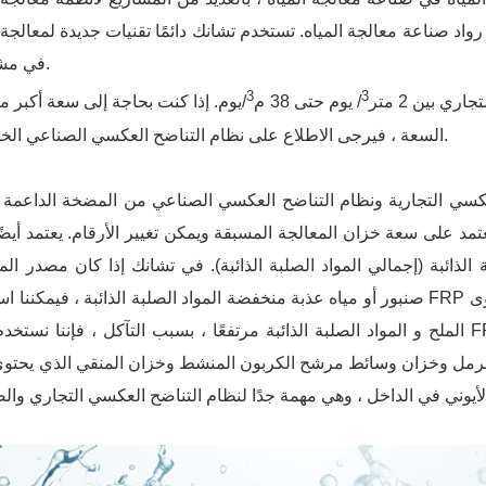
 رواد صناعة معالجة المياه. تستخدم تشانك دائمًا تقنيات جديدة لمعالجة 
في مشاريعنا.
3
3
ي بين 2 متر
/ يوم حتى 38 م
/يوم. إذا كنت بحاجة إلى سعة أكبر م
السعة ، فيرجى الاطلاع على نظام التناضح العكسي الصناعي الخاص بنا.
لعكسي التجارية ونظام التناضح العكسي الصناعي من المضخة الداعمة 
عتمد على سعة خزان المعالجة المسبقة ويمكن تغيير الأرقام. يعتمد أيضً
الذائبة (إجمالي المواد الصلبة الذائبة). في تشانك إذا كان مصدر المي
صنبور أو مياه عذبة منخفضة المواد الصلبة الذائبة ، فيمكننا استخدام FRP أو غير القابل للصدأ صلب 304 أو 316. إذ
الملح و المواد الصلبة الذائبة مرتفعًا ، بسبب التآكل ، فإننا نستخدم مادة FRP أو الكربون الصلب لخزانات المعالج
لرمل وخزان وسائط مرشح الكربون المنشط وخزان المنقي الذي يحتو