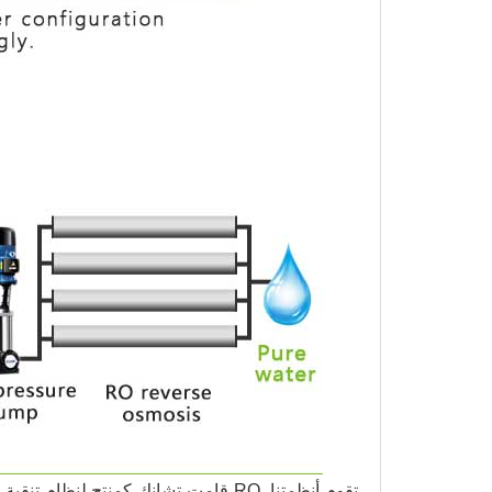
قامت تشانك كمنتج لنظام تنقية المياه 