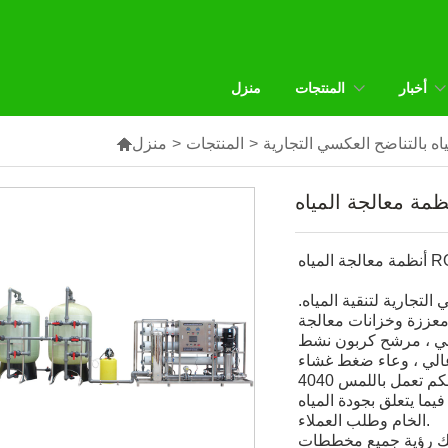
أخبار
المنتجات
منزل
اه بالتناضح العكسي التجارية
>
المنتجات
>
منزل

التجارية لتنقية المياه.
وخزانات معالجة FRP (مرشح
مرشح كربون نشط) ، غلاف مرشح خرطوشة SS304 ، أنظمة
، وعاء ضغط غشاء FRP ،
فيما يتعلق بجودة المياه
الخام وطلب العملاء.
نك رؤية جميع مخططات