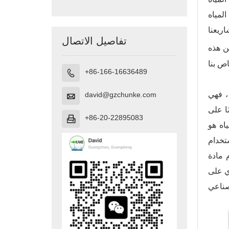
المياه
تفاصيل الاتصال
ن هذه
+86-166-16636489

، فهي
david@gzchunke.com

ا على
+86-20-22895083

اه هو
ا كان محتوى
ة المسبقة.
ي على