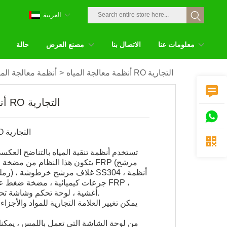
العربية
معلومات عنا
الاتصال بنا
مصنع العرض
حالة
أنظمة معالجة المياه RO التجارية
>
أنظمة معالجة المي

أنظمة معالجة المياه RO التجارية

أنظمة معالجة المياه RO التجارية

تستخدم أنظمة تنقية المياه بالتناضح العكسي 
يتكون هذا النظام من مضخة معززة 
رملي ، 
جرعات كيميائية ، مضخة ضغط عالي 
4040 أغشية ، لوحة تحكم وشاشة تحكم تعمل باللمس.
يمكن تغيير العلامة التجارية للمواد والأجزاء 
من لوحة الشاشة التي تعمل باللمس ، يمك