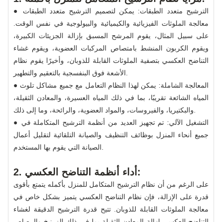
● الترشيح متعدد الطبقات: يمكن لتصميم الترشيح متعدد الطبقات
معالجة الملوثات الفيزيائية والكيميائية والبيولوجية في نفس الوقت.
على سبيل المثال، يقوم المرشح المسبق بإزالة الجزيئات الكبيرة،
ويقوم الكربون المنشط بامتصاص المركبات العضوية، ويقوم غشاء
التناضح العكسي بتصفية الملوثات القابلة للذوبان، وأخيرًا يقوم نظام
الأشعة فوق البنفسجية بالتعقيم والتطهير.
● المعالجة الشاملة: يمكن لهذا النظام التعامل مع جميع مشاكل تلوث
المياه الشائعة تقريبًا، بما في ذلك المياه العسيرة، والمعادن الثقيلة،
والبكتيريا، والفيروسات، والمواد العضوية، والرائحة، وما إلى ذلك.
● التشغيل الآلي: تم تجهيز العديد من أنظمة الترشيح المتكاملة في
جميع أنحاء المنزل بوظائف التنظيف والصيانة التلقائية لتقليل أعمال
الصيانة التي يقوم بها المستخدم.
2. أداء أنظمة التناضح العكسي:
على الرغم من أن نظام الترشيح المتكامل للمنزل بأكمله يتمتع بأقوى
قدرة على الإزالة، فإن نظام التناضح العكسي يتميز بشكل خاص في
معالجة الملوثات القابلة للذوبان. تتيح قدرة الترشيح الدقيقة لغشاء
التناضح العكسي إزالة المعادن الثقيلة بما في ذلك الزرنيخ والرصاص