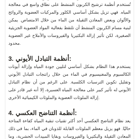
تُستخدم أنظمة ترشيح الكربون المنشط على نطاق واسع في معالجة
المياه. فهي تزيل بشكل أساسي الكلور والمركبات العضوية والروائح
والألوان وبعض المعادن الثقيلة من الماء من خلال الامتصاص. يمكن
لبنية مسام الكربون المنشط أن تلتقط بفعالية المواد العضوية الجزيئية
الصغيرة، لكن تأثير إزالة البكتيريا والفيروسات والأملاح غير العضوية
محدود.
3. أنظمة التبادل الأيوني:
يستخدم هذا النظام بشكل أساسي لتليين جودة المياه وإزالة أيونات
الكالسيوم والمغنيسيوم في الماء من خلال راتنجات التبادل الأيوني
وتقليل تكوين الترسبات الكلسية. على الرغم من أن نظام التبادل
الأيوني له تأثير كبير على معالجة المياه العسيرة، إلا أنه غير قادر على
إزالة الملوثات العضوية والملوثات الكيميائية الأخرى.
4. أنظمة التناضح العكسي:
يعد نظام التناضح العكسي أحد أكثر تقنيات تنقية المياه كفاءة المتاحة
حاليًا. فهو يزيل معظم الملوثات القابلة للذوبان في الماء، بما في ذلك
المعادن الثقيلة والبكتيريا والفيروسات وبقايا المبيدات الحشرية، وما