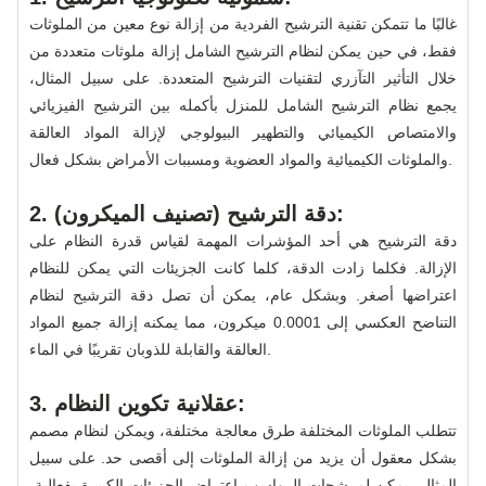
غالبًا ما تتمكن تقنية الترشيح الفردية من إزالة نوع معين من الملوثات
فقط، في حين يمكن لنظام الترشيح الشامل إزالة ملوثات متعددة من
خلال التأثير التآزري لتقنيات الترشيح المتعددة. على سبيل المثال،
يجمع نظام الترشيح الشامل للمنزل بأكمله بين الترشيح الفيزيائي
والامتصاص الكيميائي والتطهير البيولوجي لإزالة المواد العالقة
والملوثات الكيميائية والمواد العضوية ومسببات الأمراض بشكل فعال.
2. دقة الترشيح (تصنيف الميكرون):
دقة الترشيح هي أحد المؤشرات المهمة لقياس قدرة النظام على
الإزالة. فكلما زادت الدقة، كلما كانت الجزيئات التي يمكن للنظام
اعتراضها أصغر. وبشكل عام، يمكن أن تصل دقة الترشيح لنظام
التناضح العكسي إلى 0.0001 ميكرون، مما يمكنه إزالة جميع المواد
العالقة والقابلة للذوبان تقريبًا في الماء.
3. عقلانية تكوين النظام:
تتطلب الملوثات المختلفة طرق معالجة مختلفة، ويمكن لنظام مصمم
بشكل معقول أن يزيد من إزالة الملوثات إلى أقصى حد. على سبيل
المثال، يمكن لمرشحات الرواسب اعتراض الجزيئات الكبيرة بفعالية،