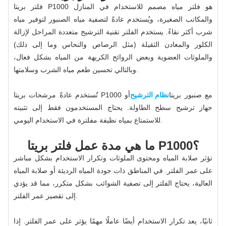
فلتر بريتا P1000 هو فلتر مياه مصمم للاستخدام في المنازل
والمكاتب الصغيرة، ويُستخدم عادةً لتصفية مياه الصنبور لتوفير مياه
شرب أكثر نقاءً. يستخدم الفلتر تقنية الترشيح متعددة المراحل لإزالة
الكلور والمعادن الثقيلة (مثل الرصاص والنحاس وما إلى ذلك)
والملوثات العضوية وبعض الروائح الكريهة من المياه بشكل فعال،
وبالتالي تحسين طعم مياه الشرب وسلامتها.
تُستخدم عادةً مرشحات بريتا P1000 مع صنبور بريتا
نظام الترشيح
أو
جهاز ترشيح سطح الطاولة. يحتاج المستخدمون فقط إلى تثبيته
للاستمتاع بمياه نظيفة مفلترة في الاستخدام اليومي.
ما هي مدة عمل فلتر بريتا P1000؟
تؤثر صلابة المياه ومحتوى الملوثات وتكرار الاستخدام بشكل مباشر
على عمر الفلتر. في المناطق ذات جودة المياه الرديئة أو صلابة المياه
العالية، يحتاج الفلتر إلى تصفية الشوائب بشكل متكرر، مما قد يؤدي
إلى تقصير عمر الفلتر.
ثانيًا، يعد تكرار الاستخدام أيضًا عاملًا مهمًا يؤثر على عمر الفلتر. إذا