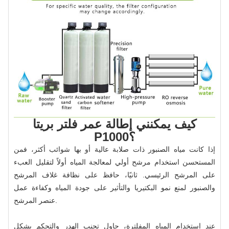
كيف يمكنني إطالة عمر فلتر بريتا
P1000؟
إذا كانت مياه الصنبور ذات صلابة عالية أو بها شوائب أكثر، فمن
المستحسن استخدام مرشح أولي لمعالجة المياه أولاً لتقليل العبء
على المرشح الرئيسي. ثانيًا، حافظ على نظافة غلاف المرشح
والصنبور لمنع نمو البكتيريا والتأثير على جودة المياه وكفاءة عمل
عنصر المرشح.
عند استخدام المياه المفلترة، حاول تجنب الهدر والتحكم بشكل