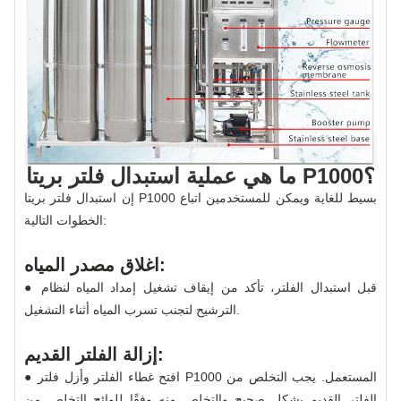
ما هي عملية استبدال فلتر بريتا P1000؟
إن استبدال فلتر بريتا P1000 بسيط للغاية ويمكن للمستخدمين اتباع
الخطوات التالية:
اغلاق مصدر المياه:
● قبل استبدال الفلتر، تأكد من إيقاف تشغيل إمداد المياه لنظام
الترشيح لتجنب تسرب المياه أثناء التشغيل.
إزالة الفلتر القديم:
● افتح غطاء الفلتر وأزل فلتر P1000 المستعمل. يجب التخلص من
الفلتر القديم بشكل صحيح والتخلص منه وفقًا للوائح التخلص من