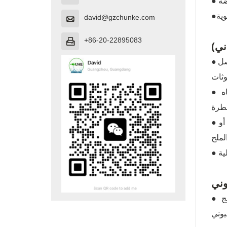
david@gzchunke.com

+86-20-22895083

ني)
●المبدأ: استخدام غشاء التناضح العكسي بحجم مسام يبلغ حوالي 0.0001 ميكرون، ويتم تشغيله تحت ضغط عالٍ لفصل
● المميزات: يمكنه إزالة جميع المواد الصلبة المذابة والمعادن الثقيلة والكائنات الدقيقة والملوثات العضوية تقريبًا. المياه
● نطاق التطبيق: مناسب للمناطق ذات جودة المياه الرديئة، وخاصة مصادر المياه ذات المحتوى العالي من المعادن الثقيلة أو
وني
● المبدأ: إزالة الملوثات المحددة مثل أيونات الكالسيوم والمغنيسيوم (الماء المخفف) والنترات من الماء من خلال راتينج