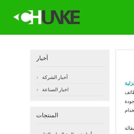
أخبار
أخبار الشركة

زلية
اخبار الصناعة

ظائف
جودة
المنتجات
قالة