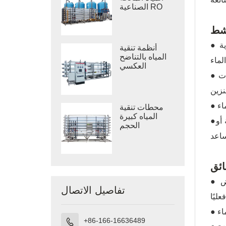
الصناعية RO
نشط
● المبدأ: الاستفادة من مساحة السطح النوعية العالية والامتصاص القوي لمواد الكربون النشط لالتقاط المركبات العضوية
أنظمة تنقية
المياه بالتناضح
العكسي
الصناعي
● المميزات: فعال في إزالة الروائح والكلور المتبقي. يتمتع بقدرة امتصاص معينة لبعض الملوثات العضوية مثل بقايا المبيدات
محطات تنقية
المياه كبيرة
●القيود: ليس له تأثير واضح في إزالة المعادن الثقيلة والكائنات الحية الدقيقة وما إلى ذلك، ويُستخدم عادةً كمعالجة أولية أو
الحجم
ائق
● المبدأ: من خلال غشاء الترشيح الفائق بحجم مسام يبلغ حوالي 0.01 ميكرون، يتم حبس الجسيمات والبكتيريا وبعض
تفاصيل الاتصال
+86-166-16636489
