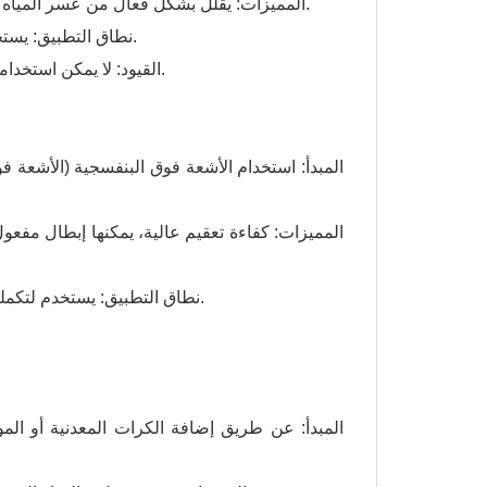
● المميزات: يقلل بشكل فعال من عسر المياه ويقلل من تكوين الترسبات الكلسية. يمكنه إزالة الملوثات المؤينة المحددة.
● نطاق التطبيق: يستخدم عادة في مناطق المياه العسرة أو يستخدم مع أنظمة الترشيح الأخرى.
القيود: لا يمكن استخدامه كنظام ترشيح رئيسي بمفرده، وقدرته على إزالة الملوثات الأخرى محدودة.
● نطاق التطبيق: يستخدم لتكملة وظيفة التعقيم، ومناسب لمصادر المياه ذات المحتوى الميكروبي العالي.