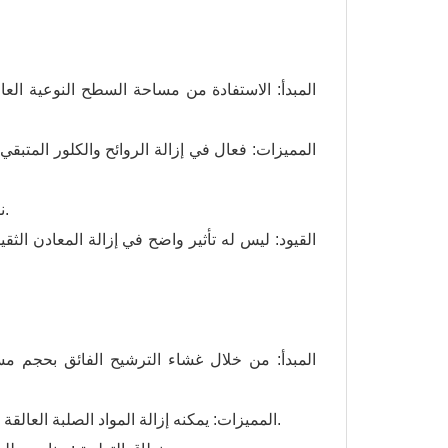
● نطاق التطبيق: مناسب لمعالجة مياه الصنبور الحضرية وتحسين طعم الماء.
● المميزات: يمكنه إزالة المواد الصلبة العالقة والبكتيريا والغرويات بفعالية. الاحتفاظ بالمعادن والعناصر النزرة في الماء.