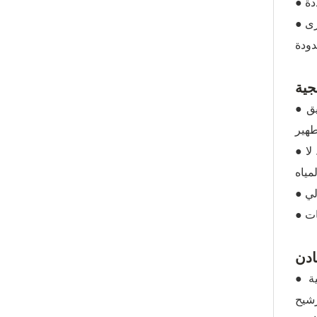
جية
● المبدأ: استخدام الأشعة فوق البنفسجية (الأشعة فوق البنفسجية) لتدمير بنية الحمض النووي للكائنات الحية الدقيقة لتحقيق
● المميزات: كفاءة تعقيم عالية، يمكنها إبطال مفعول مسببات الأمراض مثل الإشريكية القولونية والفيروسات بشكل فعال. لا
ادن
● المبدأ: عن طريق إضافة الكرات المعدنية أو المواد المعدنية الأخرى، يتم إضافة العناصر المعدنية إلى الماء أثناء عملية