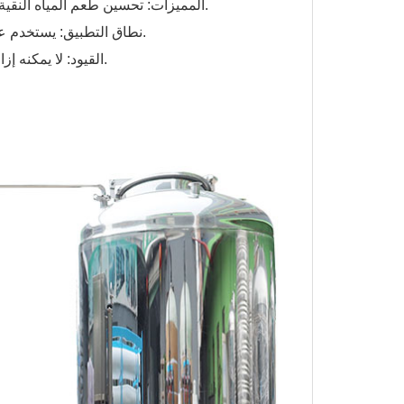
● المميزات: تحسين طعم المياه النقية، وتوفير الكالسيوم والمغنيسيوم والمعادن الأخرى المفيدة لجسم الإنسان.
● نطاق التطبيق: يستخدم عادة بالاشتراك مع أنظمة التناضح العكسي لتحقيق التوازن في جودة المياه.
●القيود: لا يمكنه إزالة الملوثات بشكل مباشر، بل يعمل فقط على تحسين مكونات جودة المياه.