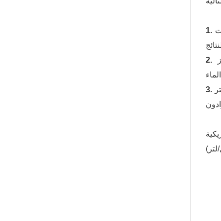
ت
اوز
 مياه الشرب 300