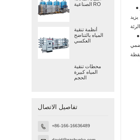
الصناعية RO
● خطر الاستنشاق: عندما يتم إطلاق غاز الرادون المذاب في الماء إلى الهواء من خلال الاستخدام اليومي، مثل الاستحمام أو
يزيد
أنظمة تنقية
المياه بالتناضح
ع: إن مياه الشرب التي تحتوي على الرادون تشكل أيضًا مخاطر صحية معينة. وعلى الرغم من أن الدراسات
العكسي
هضمي
الصناعي
محطات تنقية
المياه كبيرة
الحجم
تفاصيل الاتصال
+86-166-16636489

david@gzchunke.com