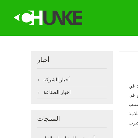
أخبار
أخبار الشركة

د في
اخبار الصناعة

ق في
يسبب
لامة
المنتجات