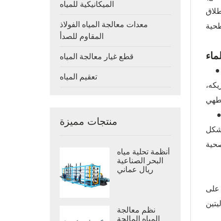
الميكانيكية للمياه
طلاق
معدات معالجة المياه الفولاذ
المقاوم للصدأ
قطع غيار معالجة المياه
دون المذاب: يمكن أن يوجد الرادون في الماء على هيئة غاز مذاب. وعندما ينطلق الرادون الموجود في الماء إلى
تعقيم المياه
يكه،
اعي: الرادون بحد ذاته غاز مشع، ولكن نواتج اضمحلاله (مثل الرصاص والبولونيوم) مشعة أيضًا.
منتجات مميزة
يشكل
أنظمة تحلية مياه
البحر الصناعية
ريال عماني
 على
نظم معالجة
المياه المالحة