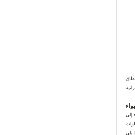
نطاق
واء
 إلى
طوات