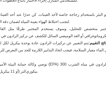
لمستخدمي المنازل إجراء الاختبار باتباع الخطوات التالية:
 البئر باستخدام زجاجة خاصة لأخذ العينات. كن حذرًا عند أخذ العينا
لتجنب اختلاط الهواء بعينة المياه لضمان دقة النتائج.
ختبر متخصص للتحليل، وسوف يستخدم المختبر طرقًا مثل الغاز
 نتائج التقييم:
يتم التعبير عن تركيزات الرادون عادة بوحدة بيكريل لكل لتر (Bq/L) أو بيكو كوري لكل لتر (pCi/L). إذا تج
توصي وكالة حماية البيئة الأمريكية (EPA) باتخاذ تدابير المعالجة المناسبة إذا تجاوز تركيز الرادون في
بيكوري/لتر (أو 11 بيكريل/لتر).