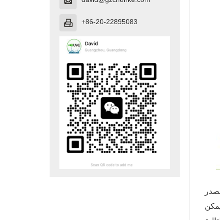

+86-20-22895083

مصدر
يمكن