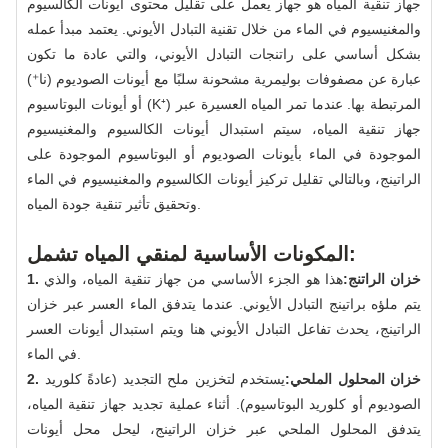
جهاز تنقية المياه هو جهاز يعمل على تقليل محتوى أيونات الكالسيوم
والمغنيسيوم في الماء من خلال تقنية التبادل الأيوني. يعتمد مبدأ عمله
بشكل أساسي على راتنجات التبادل الأيوني، والتي عادة ما تكون
عبارة عن مصفوفات بوليمرية مشحونة سلبًا مع أيونات الصوديوم (نا⁺)
أو أيونات البوتاسيوم (K⁺) المرتبطة بها. عندما تمر المياه العسيرة عبر
جهاز تنقية المياه، سيتم استبدال أيونات الكالسيوم والمغنيسيوم
الموجودة في الماء بأيونات الصوديوم أو البوتاسيوم الموجودة على
الراتينج، وبالتالي تقليل تركيز أيونات الكالسيوم والمغنيسيوم في الماء
وتحقيق تأثير تنقية جودة المياه.
المكونات الأساسية لمنقي المياه تشمل:
1. خزان الراتنج:
هذا هو الجزء الأساسي من جهاز تنقية المياه، والذي
يتم ملؤه براتينج التبادل الأيوني. عندما يتدفق الماء العسر عبر خزان
الراتينج، يحدث تفاعل التبادل الأيوني هنا ويتم استبدال أيونات العسر
في الماء.
2. خزان المحلول الملحي:
يستخدم لتخزين ملح التجديد (عادةً كلوريد
الصوديوم أو كلوريد البوتاسيوم). أثناء عملية تجديد جهاز تنقية المياه،
يتدفق المحلول الملحي عبر خزان الراتينج، ليحل محل أيونات