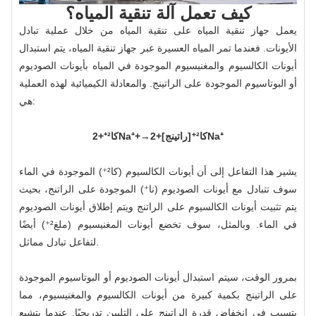
كيف تعمل آلة تنقية المياه؟
يعمل جهاز تنقية المياه على تنقية المياه من خلال عملية تبادل
الأيونات. فعندما تمر المياه العسيرة عبر جهاز تنقية المياه، يتم استبدال
أيونات الكالسيوم والمغنيسيوم الموجودة في المياه بأيونات الصوديوم
أو البوتاسيوم الموجودة على الراتينج. والمعادلة الكيميائية لهذه العملية
هي:
كا²⁺+2Na⁺+→كا²⁺[راتينج]+2Na⁺
يشير هذا التفاعل إلى أن أيونات الكالسيوم (كا²⁺) الموجودة في الماء
سوف تتبادل مع أيونات الصوديوم (نا⁺) الموجودة على الراتنج، بحيث
يتم تثبيت أيونات الكالسيوم على الراتنج ويتم إطلاق أيونات الصوديوم
في الماء. وبالمثل، سوف تخضع أيونات المغنيسيوم (ملغ²⁺) أيضًا
لتفاعل تبادل مماثل.
بمرور الوقت، سيتم استبدال أيونات الصوديوم أو البوتاسيوم الموجودة
على الراتينج بكمية كبيرة من أيونات الكالسيوم والمغنيسيوم، مما
يتسبب في انخفاض قدرة الراتينج على التليين تدريجيًا. عندما يتشبع