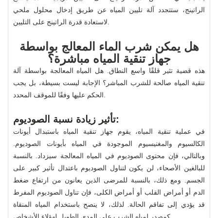
الراتينج، ستتجدد آلة تليين المياه عن طريق إدخال محلول ملحي
لاستعادة قدرة الراتينج على التليين.
هل يمكن شرب الماء المعالج بواسطة
جهاز تنقية المياه مباشرة؟
هذه قضية تثير قلقًا واسع النطاق. هل المياه المعالجة بواسطة آلة
تنقية المياه صالحة للشرب المباشر؟ الإجابة ليست بسيطة، بل يجب
الحكم عليها وفقًا للموقف المحدد.
تأثير زيادة نسبة الصوديوم:
في عملية تنقية المياه، يقوم جهاز تنقية المياه باستبدال أيونات
الكالسيوم والمغنيسيوم الموجودة في المياه بأيونات الصوديوم.
وبالتالي، فإن محتوى الصوديوم في المياه المعالجة سيزداد. بالنسبة
للبالغين الأصحاء، لن يكون لتناول الصوديوم باعتدال تأثير كبير على
الجسم. ومع ذلك، بالنسبة للمرضى الذين يعانون من ارتفاع ضغط
الدم أو أمراض القلب أو أمراض الكلى، فإن تناول الصوديوم المفرط
قد يؤدي إلى تفاقم الحالة. لذلك، لا ينصح باستخدام المياه المنقاة
كمصدر لمياه الشرب على المدى الطويل لهؤلاء الأشخاص.