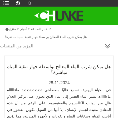

>
اخبار الصناعة
>
أخبار
>
منزل
هل يمكن شرب الماء المعالج بواسطة جهاز تنقية المياه مباشرة؟
المزيد من المنتجات
هل يمكن شرب الماء المعالج بواسطة جهاز تنقية المياه
مباشرة؟
28-11-2024
في الحياة اليومية، نسمع غالبًا مصطلحي ددددددددددددد ماءاااااه
و"soft ماءاااااه. يشير الماء العسر إلى الماء الذي يحتوي على تركيز
عالٍ من أيونات الكالسيوم والمغنيسيوم. على الرغم من أن هذه
المعادن مفيدة لجسم الإنسان، إلا أنها من السهل تكوين القشور في
أنابيب المياه وسخانات المياه والغلايات والأجهزة المنزلية، مما يؤدي