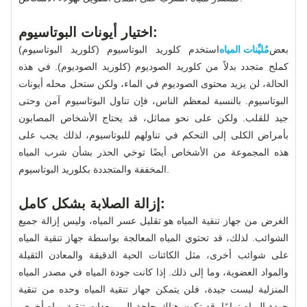
اختيار أيونات البوتاسيوم:
بعض
مُليِّنات المياه
استخدم كلوريد البوتاسيوم (كلوريد البوتاسيوم)
كملح متجدد بدلاً من كلوريد الصوديوم (كلوريد الصوديوم). في هذه
الحالة، لن يزيد محتوى الصوديوم في الماء، ولكن ستحل محله أيونات
البوتاسيوم. بالنسبة لمعظم الناس، فإن تناول البوتاسيوم آمن وحتى
جيد للقلب. ولكن على نحو مماثل، قد يحتاج الأشخاص المصابون
بأمراض الكلى إلى التحكم في تناولهم للبوتاسيوم، لذلك يجب على
هذه المجموعة من الأشخاص أيضًا توخي الحذر بشأن شرب المياه
المخففة والمتجددة بكلوريد البوتاسيوم.
إزالة الصلابة بشكل كامل:
الغرض من جهاز تنقية المياه هو تقليل عسر المياه، وليس إزالة جميع
الشوائب. لذلك، قد تحتوي المياه المعالجة بواسطة جهاز تنقية المياه
على شوائب أخرى، مثل الكائنات الحية الدقيقة والمعادن الثقيلة
والمواد العضوية، وما إلى ذلك. إذا كانت جودة المياه في مصدر المياه
المنزلية ليست جيدة، فلن يتمكن جهاز تنقية المياه وحده من تنقية
جودة المياه تمامًا. قد تكون هناك حاجة إلى معدات تنقية مياه أخرى،