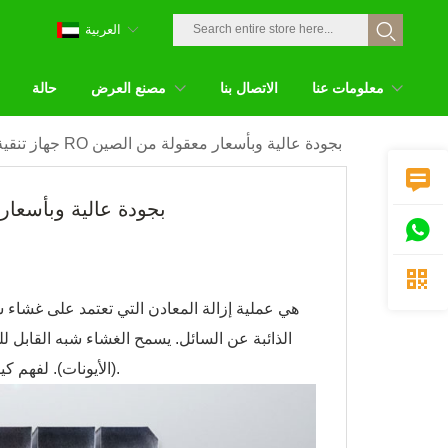
العربية
معلومات عنا
الاتصال بنا
مصنع العرض
حالة
جهاز تنقية المياه RO بجودة عالية وبأسعار معقولة من الصين

جهاز تنقية المياه RO بجودة عال


الذائبة عن السائل. يسمح الغشاء شبه القابل لل
(الأيونات). لفهم كيفية عمل التناضح العكسي ، من الضروري أولاً فهم العملية الطبيعية للتناضح.