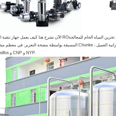
الآن نشرح هنا كيف يعمل جهاز تنقية المياه RO؟ بادئ ذي بدء ، نقوم بضخ المياه القذرة من خزان تخزين المياه ا
المسبقة بواسطة مضخة التعزيز. في معظم مشاريع Chunke ، نستخدم 3 علامات تجارية تعتمد على ميزاني
Grundfos و CNP و NYP.