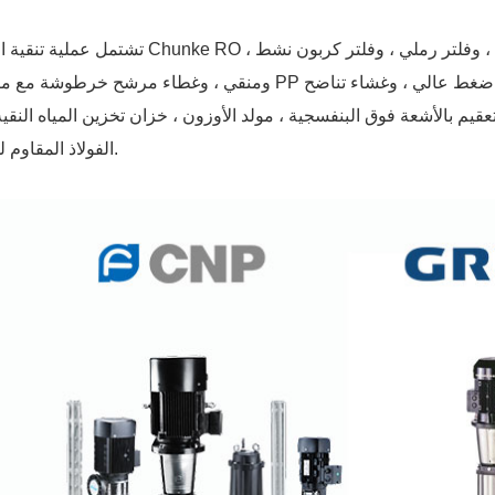
تشتمل عملية تنقية المياه Chunke RO على خزان تخزين المياه الخام ، ومضخة معززة ، وفلتر رملي
ومنقي ، وغطاء مرشح خرطوشة مع مرشح PP أو غلاف مرشح كيس مع مرشح كيس ، ومضخة ضغط عالي ، و
م بالأشعة فوق البنفسجية ، مولد الأوزون ، خزان تخزين المياه النقي
الفولاذ المقاوم للصدأ.