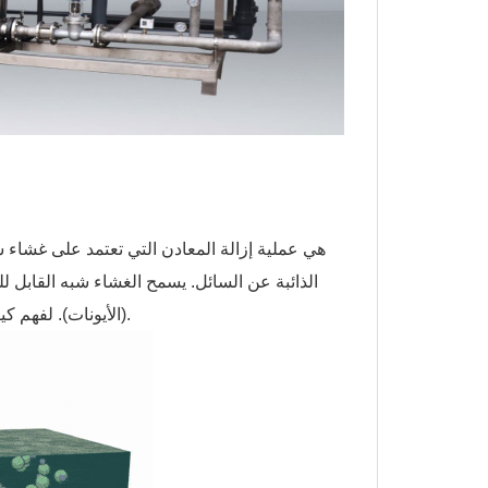
الذائبة عن السائل. يسمح الغشاء شبه القابل لل
(الأيونات). لفهم كيفية عمل التناضح العكسي ، من الضروري أولاً فهم العملية الطبيعية للتناضح.