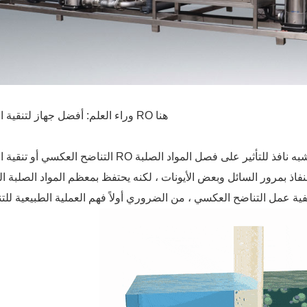
وراء العلم: أفضل جهاز لتنقية المياه RO هنا
التناضح العكسي أو تنقية المياه RO هي عملية إزالة المعادن التي تعتمد على غشاء شبه نافذ للتأثير على 
نفاذ بمرور السائل وبعض الأيونات ، لكنه يحتفظ بمعظم المواد الصلبة الذ