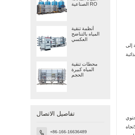
الصناعية RO
أنظمة تنقية
المياه بالتناضح
العكسي
الصناعي
 إلى
محطات تنقية
المياه كبيرة
الحجم
تفاصيل الاتصال
حتوي
تجاه
+86-166-16636489
