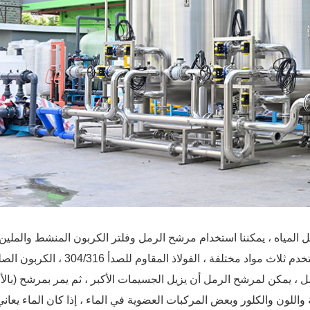
المياه ، يمكننا استخدام مرشح الرمل وفلتر الكربون المنشط والملين. في Chunke ،
المرشحات ، نستخدم ثلاث مواد مختلفة ، الفولاذ المقاوم للصدأ 304/316 ، الكربون الص
بالألياف) لخزانات المرشح. يمر الماء أولاً بم
واللون والكلور وبعض المركبات العضوية في الماء ، إذا كان الماء يعان