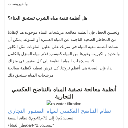
والفيروسات.
هل أنظمة تنقية مياه الشرب تستحق العناء؟
ولحسن الحظ، فإن أنظمة معالجة مرشحات المياه موجودة هنا لإنقاذنا
من المخاطر الصحية الناجمة عن المياه العسرة أو الملوثة. يمكن أن
تساعد أنظمة تنقية المياه في منزلك على تقليل الملوثات مثل الكلور
والحديد والكبريت وغيرها من المياه.&نبسب;
فلاتر مياه المنزل بالكامل
&نبسب;جلب المياه النظيفة إلى كل صنبور في منزلك.
لذا، فإن الصحة هي أعظم ثروتنا. كل قرش تعطيه لأنظمة معالجة
مرشحات المياه يستحق ذلك.
أنظمة معالجة تصفية المياه بالتناضح العكسي
التجارية
نظام التناضح العكسي لمياه الصنبور التجاري
&نبسب;2م3 إلى 72م3/يوم
نطاق السعة:
&نبسب;2.5″-4″
قطر الغشاء: