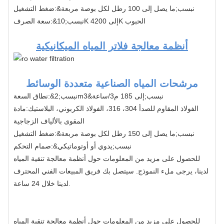
&نبسب;ما يصل إلى 100 رطل لكل بوصة مربعة
ضغط التشغيل:
&نبسب;10K إلى 4200K الحبوب
سعة الصرف:
أنظمة معالجة فلاتر المياه الميكانيكية
مرشحات المياه الصناعية متعددة الوسائط
&نبسب;إلى 185 م
3
/ساعة
3
&نبسب;2m
نطاق السعة:
الفولاذ المقاوم للصدأ 304، 316، الفولاذ الكربوني، البلاستيك
مادة:
المقوى بالألياف الزجاجية
&نبسب;ما يصل إلى 150 رطل لكل بوصة مربعة
ضغط التشغيل:
&نبسب;يدوي أو أوتوماتيكي
صمام التحكم:
للحصول على مزيد من المعلومات حول أنظمة معالجة تنقية المياه
لدينا، يرجى ملء النموذج. سيتصل بك فريق المبيعات الفني المحترف
لدينا خلال 24 ساعة.
للحصول على مزيد من المعلومات حول أنظمة معالجة تنقية المياه