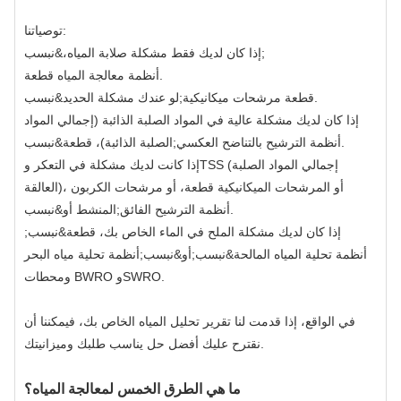
توصياتنا:
إذا كان لديك فقط مشكلة صلابة المياه،&نبسب;
.
أنظمة معالجة المياه قطعة
.
قطعة مرشحات ميكانيكية
لو عندك مشكلة الحديد&نبسب;
إذا كان لديك مشكلة عالية في المواد الصلبة الذائبة (إجمالي المواد
.
أنظمة الترشيح بالتناضح العكسي
الصلبة الذائبة)، قطعة&نبسب;
إذا كانت لديك مشكلة في التعكر وTSS (إجمالي المواد الصلبة
العالقة)، أو المرشحات الميكانيكية قطعة، أو مرشحات الكربون
.
أنظمة الترشيح الفائق
المنشط أو&نبسب;
إذا كان لديك مشكلة الملح في الماء الخاص بك، قطعة&نبسب;
أنظمة تحلية المياه المالحة
&نبسب;أو&نبسب;
أنظمة تحلية مياه البحر
ومحطات BWRO وSWRO.
في الواقع، إذا قدمت لنا تقرير تحليل المياه الخاص بك، فيمكننا أن
نقترح عليك أفضل حل يناسب طلبك وميزانيتك.
ما هي الطرق الخمس لمعالجة المياه؟