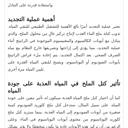
واستعادة قدرته على التبادل.
أهمية عملية التجديد
تعتبر عملية التجديد أمرًا بالغ الأهمية للتشغيل الطبيعي لمُنقي المياه.
تذوب كتلة ملح الماء العذب لإنتاج تركيز عالٍ من محلول الملح، والذي
يتبادل مع أيونات الكالسيوم والمغنيسيوم الموجودة في الراتينج أثناء
عملية التجديد، مما يؤدي إلى إزاحتها وتصريفها خارج النظام مع مياه
الصرف الصحي. بعد اكتمال التجديد، يتم إعادة ملء فراش الراتينج
بأيونات الصوديوم أو البوتاسيوم، ويصبح لمُنقي المياه القدرة على
تليين المياه مرة أخرى.
تأثير كتل الملح في المياه العذبة على جودة
المياه
كما أن اختيار كتل ملح المياه العذبة سيكون له تأثير معين على جودة
المياه. على سبيل المثال، ستدخل كتل ملح كلوريد الصوديوم كمية
صغيرة من أيونات الصوديوم إلى المياه العذبة، بينما ستزيد كتل ملح
كلوريد البوتاسيوم من محتوى أيونات البوتاسيوم في الماء. وعلى
الرغم من أن تركيز هذه الأيونات عادة ما يكون منخفضًا ولا يؤثر بشكل