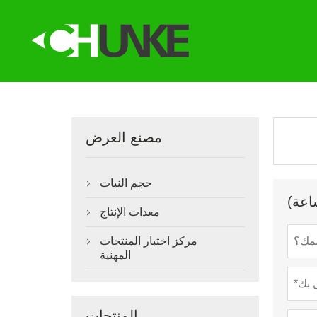
مصنع العرض
حجم النبات

معدات الإنتاج

مركز اختبار المنتجات

المهنية
المنتجات