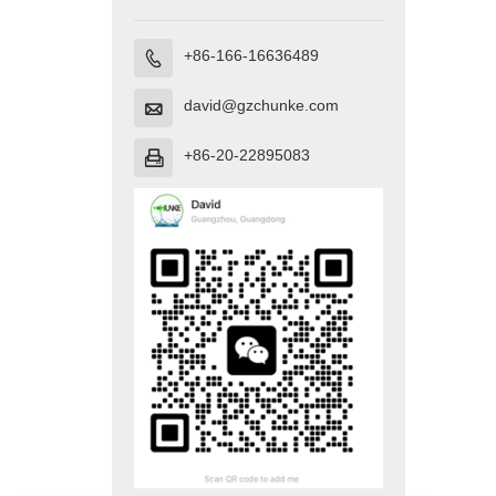
+86-166-16636489

david@gzchunke.com

+86-20-22895083
